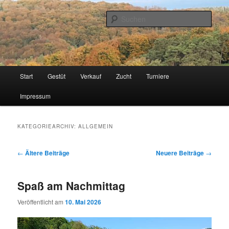
Zum
Zum
Islandpferde vom Schnorrenberg
primären
sekundären
Such
Inhalt
Inhalt
springen
springen
Gestüt Schnorrenberg
Hauptmenü
Start
Gestüt
Verkauf
Zucht
Turniere
Impressum
KATEGORIEARCHIV:
ALLGEMEIN
Beitragsnavigation
←
Ältere Beiträge
Neuere Beiträge
→
Spaß am Nachmittag
Veröffentlicht am
10. Mai 2026
Video-