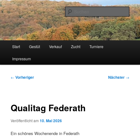
Zum
Islandpferde vom Schnorrenberg
primären
Such
Inhalt
springen
Gestüt Schnorrenberg
Hauptmenü
Start
Gestüt
Verkauf
Zucht
Turniere
Impressum
Beitragsnavigation
←
Vorheriger
Nächster
→
Qualitag Federath
Veröffentlicht am
10. Mai 2026
Ein schönes Wochenende in Federath