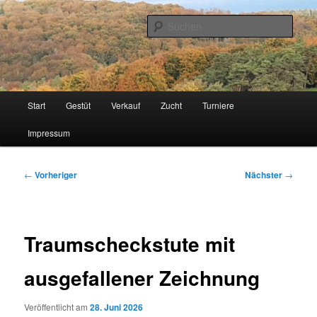
Zum
Islandpferde vom Schnorrenberg
primären
Such
Inhalt
springen
Gestüt Schnorrenberg
Hauptmenü
Start
Gestüt
Verkauf
Zucht
Turniere
Impressum
Beitragsnavigation
←
Vorheriger
Nächster
→
Traumscheckstute mit
ausgefallener Zeichnung
Veröffentlicht am
28. Juni 2026