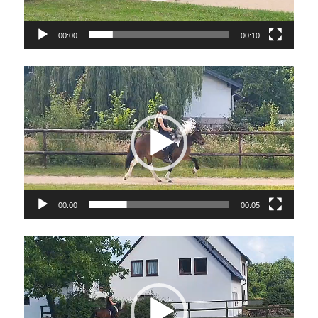
00:00
00:10
Video-
Player
00:00
00:05
Video-
Player